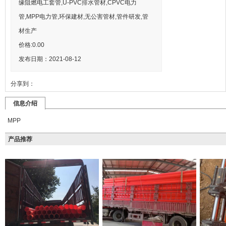
缘阻燃电工套管,U-PVC排水管材,CPVC电力
管,MPP电力管,环保建材,无公害管材,管件研发,管
材生产
价格:
0.00
发布日期：2021-08-12
分享到：
信息介绍
MPP
产品推荐