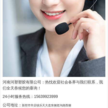
河南河塑塑胶有限公司
：热忱欢迎社会各界与我们联系，我
们全天恭候您的垂询！
24小时服务热线：
15639923999
公司地址：
新郑市辛店镇乐天大道东侧老沟路西侧