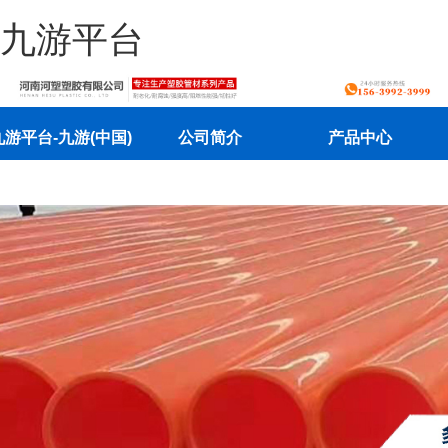
九游平台
九游平台-九游(中国)
公司简介
产品中心
一站式服务官方网站