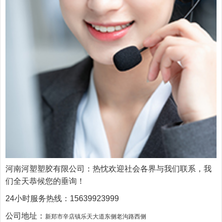
河南河塑塑胶有限公司
：热忱欢迎社会各界与我们联系，我
们全天恭候您的垂询！
24小时服务热线：
15639923999
公司地址：
新郑市辛店镇乐天大道东侧老沟路西侧